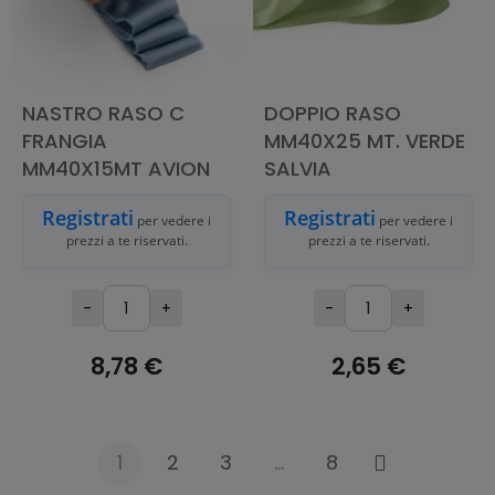
NASTRO RASO C
DOPPIO RASO
FRANGIA
MM40X25 MT. VERDE
MM40X15MT AVION
SALVIA
Registrati
Registrati
per vedere i
per vedere i
prezzi a te riservati.
prezzi a te riservati.
-
+
-
+
8,78 €
2,65 €
AGGIUNGI AL
AGGIUNGI AL
CARRELLO
CARRELLO
1
2
3
…
8
Successivo