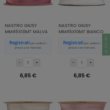
NASTRO GIUSY
NASTRO GIUSY
MM45X10MT MALVA
MM45X10MT BIANCO
FILTRI
Registrati
Registrati
per vedere i
per vedere i
prezzi a te riservati.
prezzi a te riservati.
-
+
-
+
6,85 €
6,85 €
AGGIUNGI AL
AGGIUNGI AL
CARRELLO
CARRELLO