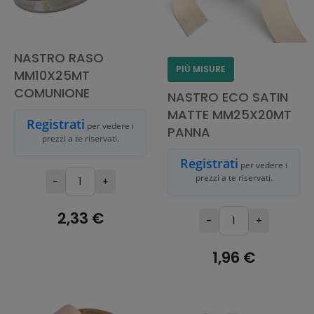
NASTRO RASO
PIÙ MISURE
MM10X25MT
COMUNIONE
NASTRO ECO SATIN
MATTE MM25X20MT
Registrati
per vedere i
PANNA
prezzi a te riservati.
Registrati
per vedere i
prezzi a te riservati.
-
+
2,33 €
-
+
AGGIUNGI AL
1,96 €
CARRELLO
AGGIUNGI AL
CARRELLO