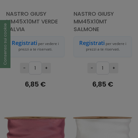
NASTRO GIUSY
NASTRO GIUSY
MM45X10MT VERDE
MM45X10MT
Consenso sui cookie
SALVIA
SALMONE
Registrati
Registrati
per vedere i
per vedere i
prezzi a te riservati.
prezzi a te riservati.
-
+
-
+
6,85 €
6,85 €
AGGIUNGI AL
AGGIUNGI AL
CARRELLO
CARRELLO