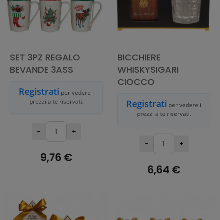
SET 3PZ REGALO
BICCHIERE
BEVANDE 3ASS
WHISKYSIGARI
CIOCCO
Registrati
per vedere i
prezzi a te riservati.
Registrati
per vedere i
prezzi a te riservati.
-
+
-
+
9,76 €
6,64 €
AGGIUNGI AL
CARRELLO
AGGIUNGI AL
CARRELLO