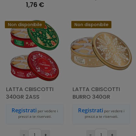
1,76 €
ESAURITO
AGGIUNGI AL
CARRELLO
Non disponibile
Non disponibile
LATTA CBISCOTTI
LATTA CBISCOTTI
340GR 2ASS
BURRO 340GR
Registrati
Registrati
per vedere i
per vedere i
prezzi a te riservati.
prezzi a te riservati.
-
+
-
+