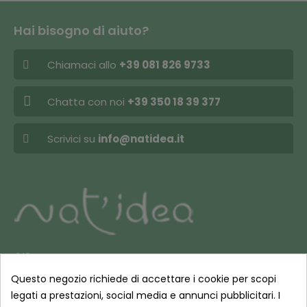
Hai bisogno di aiuto?
Chiamaci allo
+39 081 826 9733
Chatta con noi
+39 350 18 39 377
Scrivici su
info@natidea.it
CIS
Isola 7 Lotto 712-713,
Questo negozio richiede di accettare i cookie per scopi
80035 Nola NA
legati a prestazioni, social media e annunci pubblicitari. I